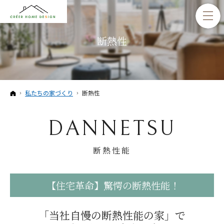
断熱性
ホーム
私たちの家づくり
断熱性
DANNETSU
断熱性能
【住宅革命】驚愕の断熱性能！
「当社自慢の断熱性能の家」で