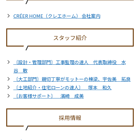
CRÉER HOME（クレエホーム） 会社案内
スタッフ紹介
〔設計・管理部門〕工事監理の達人 代表取締役 水
谷 敢
〔大工部門〕親切丁寧がモットーの棟梁、宇佐美 拓良
〔土地紹介・住宅ローンの達人〕 塚本 和久
〔お客様サポート〕 濱崎 成美
採用情報