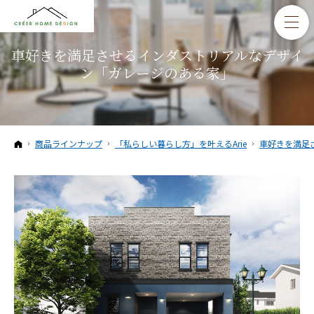
車好きを満足させるインダストリアルなデザイ
ン「ガレージのある家」
ホーム
商品ラインナップ
「私らしい暮らし方」を叶えるArie
車好きを満足