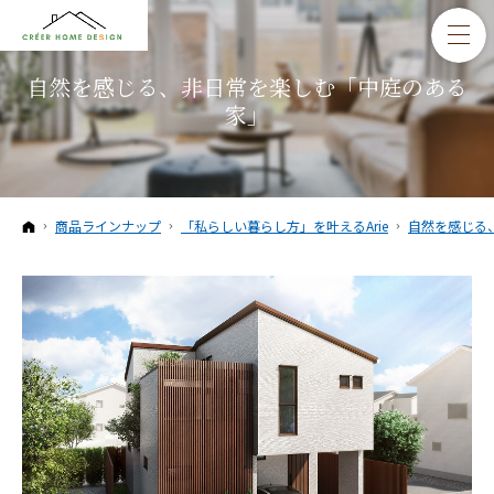
自然を感じる、非日常を楽しむ「中庭のある
家」
ホーム
商品ラインナップ
「私らしい暮らし方」を叶えるArie
自然を感じる