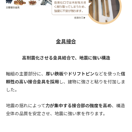
金具接合
高耐震化させる金具結合で、地震に強い構造
軸組の主要部分に、
厚い鉄板
や
ドリフトピン
などを使った
信
頼性の高い接合金具を採用
し、建物に強さと粘りを付加しま
した。
地震の揺れによって
力が集中する接合部の強度を高め
、構造
全体の品質を安定させ、地震に強い家を作ります。