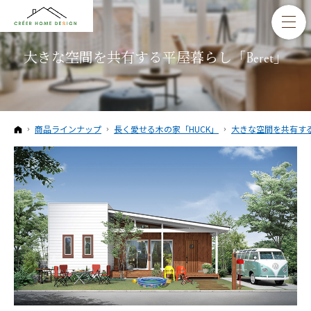
大きな空間を共有する平屋暮らし「Beret」
ホーム
商品ラインナップ
長く愛せる木の家「HUCK」
大きな空間を共有する