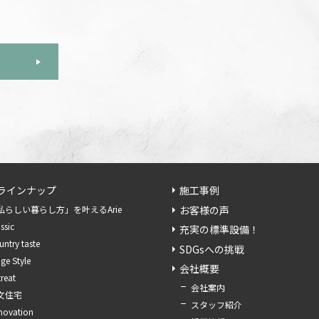
ラインナップ
施工事例
お客様の声
私らしい暮らし方」を叶えるArie
ssic
充実の標準設備！
ntry taste
SDGsへの挑戦
ge Style
会社概要
reat
会社案内
文住宅
スタッフ紹介
novation