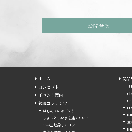
お問合せ
ホーム
商品
コンセプト
「
Cla
イベント案内
Cou
必読コンテンツ
Eta
はじめての家づくり
Ret
ちょっといい家を建てたい！
注
いい土地探しのコツ
Re
家族と財産を守る家