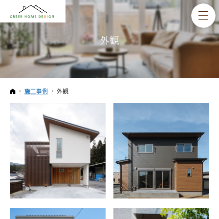
外観
ホーム
施工事例
外観