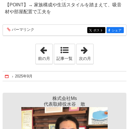
【POINT】→ 家族構成や生活スタイルを踏まえて、吸音
材や部屋配置で工夫を
パーマリンク
entry371
ポスト
シェア
entry371
entry371
「2025年8月」
「2025年10月」
前の月
記事一覧
次の月
2025年9月
Home
株式会社Ms
代表取締役水谷 敢