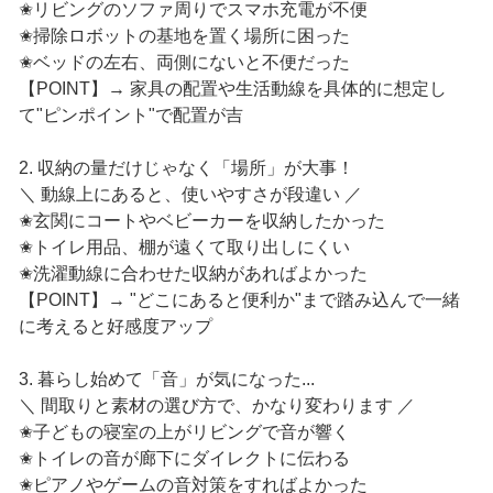
✬リビングのソファ周りでスマホ充電が不便
✬掃除ロボットの基地を置く場所に困った
✬ベッドの左右、両側にないと不便だった
【POINT】→ 家具の配置や生活動線を具体的に想定し
て"ピンポイント"で配置が吉
2. 収納の量だけじゃなく「場所」が大事！
＼ 動線上にあると、使いやすさが段違い ／
✬玄関にコートやベビーカーを収納したかった
✬トイレ用品、棚が遠くて取り出しにくい
✬洗濯動線に合わせた収納があればよかった
【POINT】→ "どこにあると便利か"まで踏み込んで一緒
に考えると好感度アップ
3. 暮らし始めて「音」が気になった...
＼ 間取りと素材の選び方で、かなり変わります ／
✬子どもの寝室の上がリビングで音が響く
✬トイレの音が廊下にダイレクトに伝わる
✬ピアノやゲームの音対策をすればよかった