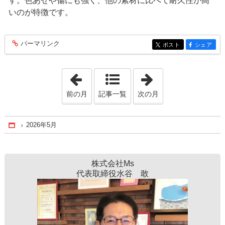
す。色あせや傷にも強く、他の素材に比べて耐久性が高
いのが特徴です。
パーマリンク
entry379
ポスト
シェア
entry379
entry379
「2026年4月」
「2026年7月」
前の月
記事一覧
次の月
2026年5月
Home
株式会社Ms
代表取締役水谷 敢