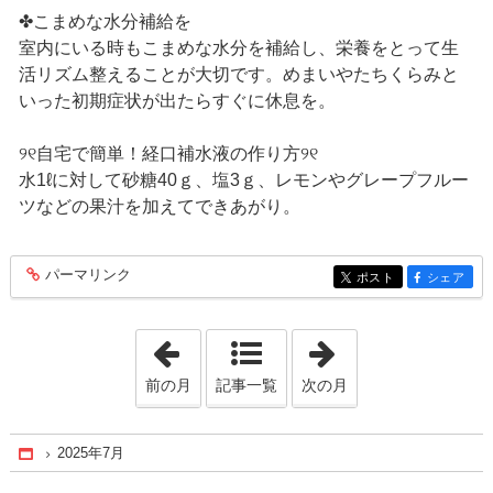
✤こまめな水分補給を
室内にいる時もこまめな水分を補給し、栄養をとって生
活リズム整えることが大切です。めまいやたちくらみと
いった初期症状が出たらすぐに休息を。
୨୧自宅で簡単！経口補水液の作り方୨୧
水1ℓに対して砂糖40ｇ、塩3ｇ、レモンやグレープフルー
ツなどの果汁を加えてできあがり。
パーマリンク
entry369
ポスト
シェア
entry369
entry369
「2025年6月」
「2025年8月」
前の月
記事一覧
次の月
2025年7月
Home