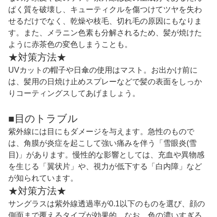
ぱく質を破壊し、キューティクルを傷つけてツヤを失わ
せるだけでなく、乾燥や枝毛、切れ毛の原因にもなりま
す。また、メラニン色素も分解されるため、髪が焼けた
ように赤茶色の変色しまうことも。
★対策方法★
UVカットの帽子や日傘の使用はマスト。お出かけ前に
は、髪用の日焼け止めスプレーなどで髪の表面をしっか
りコーティングスしてあげましょう。
■目のトラブル
紫外線には目にもダメージを与えます。急性のもので
は、角膜が炎症を起こして強い痛みを伴う「雪眼炎(雪
目)」があります。慢性的な影響としては、充血や異物感
を生じる「翼状片」や、視力が低下する「白内障」など
が知られています。
★対策方法★
サングラスは紫外線透過率が0.1以下のものを選び、顔の
側面まで覆えるタイプが効果的。なお、色の濃いすぎる