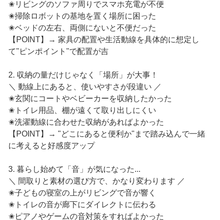
✬リビングのソファ周りでスマホ充電が不便
✬掃除ロボットの基地を置く場所に困った
✬ベッドの左右、両側にないと不便だった
【POINT】→ 家具の配置や生活動線を具体的に想定し
て"ピンポイント"で配置が吉
2. 収納の量だけじゃなく「場所」が大事！
＼ 動線上にあると、使いやすさが段違い ／
✬玄関にコートやベビーカーを収納したかった
✬トイレ用品、棚が遠くて取り出しにくい
✬洗濯動線に合わせた収納があればよかった
【POINT】→ "どこにあると便利か"まで踏み込んで一緒
に考えると好感度アップ
3. 暮らし始めて「音」が気になった...
＼ 間取りと素材の選び方で、かなり変わります ／
✬子どもの寝室の上がリビングで音が響く
✬トイレの音が廊下にダイレクトに伝わる
✬ピアノやゲームの音対策をすればよかった