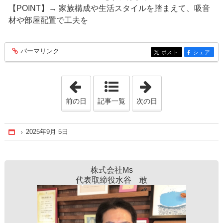
【POINT】→ 家族構成や生活スタイルを踏まえて、吸音
材や部屋配置で工夫を
パーマリンク
entry371
ポスト
シェア
entry371
entry371
「2025年8月 1日」
「2025年10月 3
前の日
記事一覧
次の日
2025年9月 5日
Home
株式会社Ms
代表取締役水谷 敢