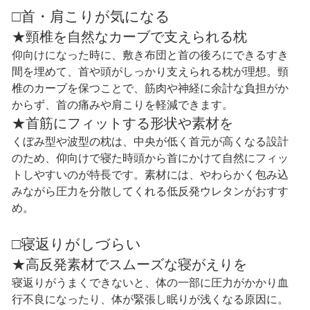
□首・肩こりが気になる
★頸椎を自然なカーブで支えられる枕
仰向けになった時に、敷き布団と首の後ろにできるすき
間を埋めて、首や頭がしっかり支えられる枕が理想。頸
椎のカーブを保つことで、筋肉や神経に余計な負担がか
からず、首の痛みや肩こりを軽減できます。
★首筋にフィットする形状や素材を
くぼみ型や波型の枕は、中央が低く首元が高くなる設計
のため、仰向けで寝た時頭から首にかけて自然にフィッ
トしやすいのが特長です。素材には、やわらかく包み込
みながら圧力を分散してくれる低反発ウレタンがおすす
め。
□寝返りがしづらい
★高反発素材でスムーズな寝がえりを
寝返りがうまくできないと、体の一部に圧力がかかり血
行不良になったり、体が緊張し眠りが浅くなる原因に。