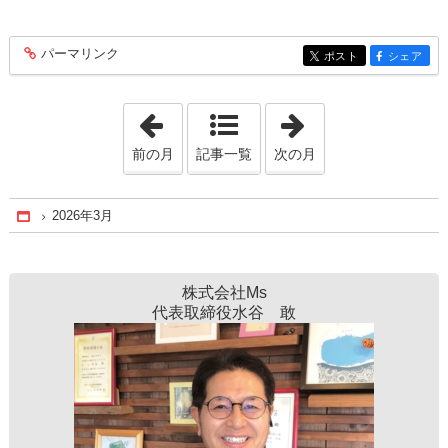
パーマリンク
entry377
ポスト
シェア
entry377
entry377
「2026年2月」
「2026年4月」
前の月
記事一覧
次の月
2026年3月
Home
株式会社Ms
代表取締役水谷 敢