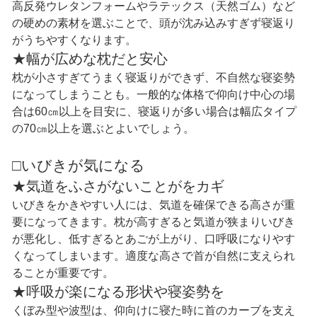
高反発ウレタンフォームやラテックス（天然ゴム）など
の硬めの素材を選ぶことで、頭が沈み込みすぎず寝返り
がうちやすくなります。
★幅が広めな枕だと安心
枕が小さすぎてうまく寝返りができず、不自然な寝姿勢
になってしまうことも。一般的な体格で仰向け中心の場
合は60㎝以上を目安に、寝返りが多い場合は幅広タイプ
の70㎝以上を選ぶとよいでしょう。
□いびきが気になる
★気道をふさがないことがをカギ
いびきをかきやすい人には、気道を確保できる高さが重
要になってきます。枕が高すぎると気道が狭まりいびき
が悪化し、低すぎるとあごが上がり、口呼吸になりやす
くなってしまいます。適度な高さで首が自然に支えられ
ることが重要です。
★呼吸が楽になる形状や寝姿勢を
くぼみ型や波型は、仰向けに寝た時に首のカーブを支え