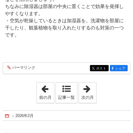
ちなみに除湿器は部屋の中央に置くことで効果を発揮し
やすくなります。
・空気が乾燥しているときは加湿器を。洗濯物を部屋に
干したり、観葉植物を取り入れたりするのも対策の一つ
です。
パーマリンク
entry376
ポスト
シェア
entry376
entry376
「2026年1月」
「2026年3月」
前の月
記事一覧
次の月
2026年2月
Home