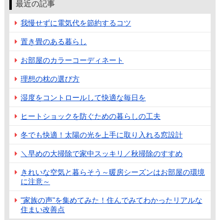
最近の記事
我慢せずに電気代を節約するコツ
置き畳のある暮らし
お部屋のカラーコーディネート
理想の枕の選び方
湿度をコントロールして快適な毎日を
ヒートショックを防ぐための暮らしの工夫
冬でも快適！太陽の光を上手に取り入れる窓設計
＼早めの大掃除で家中スッキリ／秋掃除のすすめ
きれいな空気と暮らそう～暖房シーズンはお部屋の環境
に注意～
"家族の声"を集めてみた！住んでみてわかったリアルな
住まい改善点