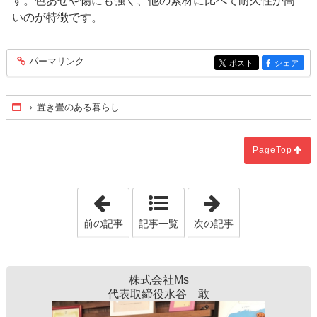
す。色あせや傷にも強く、他の素材に比べて耐久性が高
いのが特徴です。
パーマリンク
entry379
ポスト
シェア
entry379
entry379
置き畳のある暮らし
Home
PageTop
「お部屋のカラーコーディネート」
「我慢せずに電
前の記事
記事一覧
次の記事
株式会社Ms
代表取締役水谷 敢