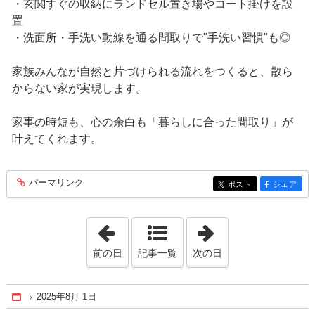
・玄関すぐの収納にランドセル置き場やコート掛けを設
置
・洗面所・手洗い動線を通る間取りで"手洗い習慣"も◎
家族みんなが自然と片づけられる流れをつくると、散ら
からない家が実現します。
家事の時短も、心の余白も「暮らしに合った間取り」が
叶えてくれます。
パーマリンク
entry370
ポスト
シェア
entry370
entry370
「2025年7月 4日」
「2025年9月 5日
前の日
記事一覧
次の日
2025年8月 1日
Home