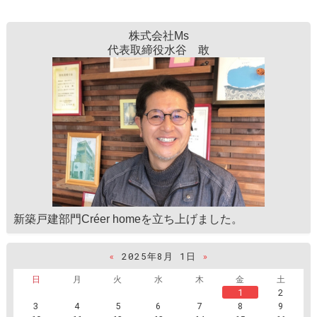
株式会社Ms
代表取締役水谷 敢
新築戸建部門Créer homeを立ち上げました。
«
2025年8月 1日
»
日
月
火
水
木
金
土
1
2
3
4
5
6
7
8
9