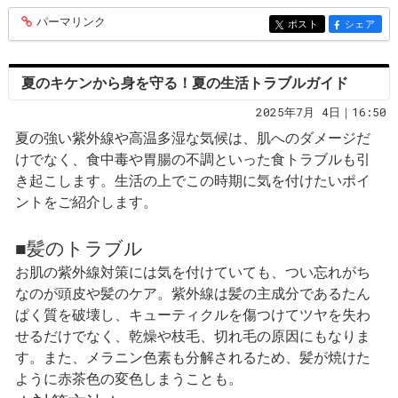
パーマリンク
entry370
ポスト
シェア
entry370
entry370
夏のキケンから身を守る！夏の生活トラブルガイド
2025年7月 4日｜16:50
夏の強い紫外線や高温多湿な気候は、肌へのダメージだ
けでなく、食中毒や胃腸の不調といった食トラブルも引
き起こします。生活の上でこの時期に気を付けたいポイ
ントをご紹介します。
■髪のトラブル
お肌の紫外線対策には気を付けていても、つい忘れがち
なのが頭皮や髪のケア。紫外線は髪の主成分であるたん
ぱく質を破壊し、キューティクルを傷つけてツヤを失わ
せるだけでなく、乾燥や枝毛、切れ毛の原因にもなりま
す。また、メラニン色素も分解されるため、髪が焼けた
ように赤茶色の変色しまうことも。