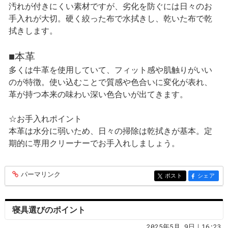
汚れが付きにくい素材ですが、劣化を防ぐには日々のお
手入れが大切。硬く絞った布で水拭きし、乾いた布で乾
拭きします。
■本革
多くは牛革を使用していて、フィット感や肌触りがいい
のが特徴。使い込むことで質感や色合いに変化が表れ、
革が持つ本来の味わい深い色合いが出てきます。
☆お手入れポイント
本革は水分に弱いため、日々の掃除は乾拭きが基本。定
期的に専用クリーナーでお手入れしましょう。
パーマリンク
entry368
ポスト
シェア
entry368
entry368
寝具選びのポイント
2025年5月 9日｜16:23