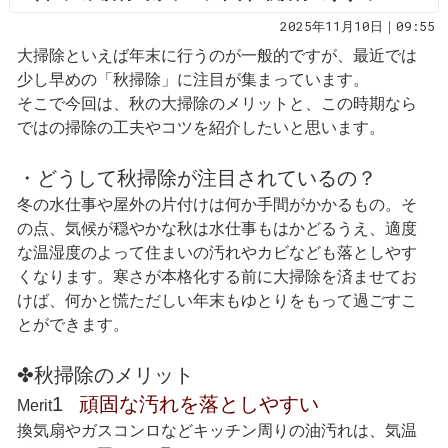
2025年11月10日｜09:55
大掃除といえば年末に行うのが一般的ですが、最近では
少し早めの「秋掃除」に注目が集まっています。
そこで今回は、秋の大掃除のメリットと、この時期なら
ではの掃除の工夫やコツを紹介したいと思います。
・どうして秋掃除が注目されているの？
冬の水仕事や屋外の片付けは何か手間がかかるもの。そ
の点、気候が穏やかな秋は水仕事もはかどるうえ、適度
な温湿度のよって住まいの汚れやカビなども落としやす
くなります。寒さが本格化する前に大掃除を済ませてお
けば、何かと慌ただしい年末もゆとりをもって過ごすこ
とができます。
✤秋掃除のメリット
1
頑固な汚れを落としやすい
Merit
換気扇やガスコンロなどキッチン周りの油汚れは、気温