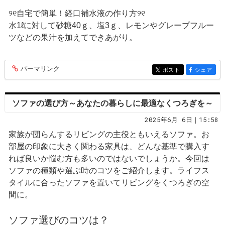
୨୧自宅で簡単！経口補水液の作り方୨୧
水1ℓに対して砂糖40ｇ、塩3ｇ、レモンやグレープフルー
ツなどの果汁を加えてできあがり。
パーマリンク
entry369
ポスト
シェア
entry369
entry369
ソファの選び方～あなたの暮らしに最適なくつろぎを～
2025年6月 6日｜15:58
家族が団らんするリビングの主役ともいえるソファ。お
部屋の印象に大きく関わる家具は、どんな基準で購入す
れば良いか悩む方も多いのではないでしょうか。今回は
ソファの種類や選ぶ時のコツをご紹介します。ライフス
タイルに合ったソファを置いてリビングをくつろぎの空
間に。
ソファ選びのコツは？