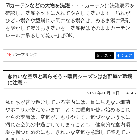
☑カーテンなどの大物を洗濯
・・・カーテンは洗濯表示を
確認し、洗濯ネットに入れてやさしく洗います。汚れが
ひどい場合や型崩れが気になる場合は、ぬるま湯に洗剤
を溶かして浸けおき洗いを。洗濯後はそのままカーテン
レールに吊るして乾かせばOK。
パーマリンク
entry373
ポスト
シェア
entry373
entry373
きれいな空気と暮らそう～暖房シーズンはお部屋の環境
に注意～
2025年10月 3日｜14:45
私たちが普段過ごしている室内には、目に見えない細菌
やホコリが潜んでいます。とくに暖房を使い始めるこれ
からの季節は、空気がこもりやすく、気づかないうちに
汚れた空気の中過ごしてしまうことも。健康的な室内環
境を保つためのにも、きれいな空気を意識して整えてい
きましょう。