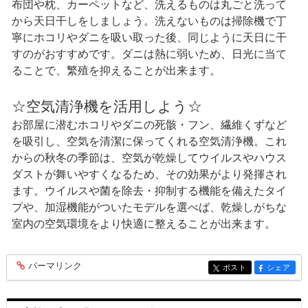
布団や枕、カーペットなど、洗えるものは丸ごと洗って
から天日干しをしましょう。洗えないものは掃除機で丁
寧にホコリやダニを吸い取った後、同じように天日に干
すのがおすすめです。ダニは熱に弱いため、日光に当て
ることで、繁殖を抑えることが出来ます。
☆空気清浄機を活用しよう☆
お部屋に潜むホコリやダニの死骸・フン、繊維くずなど
を吸引し、空気を清潔に保ってくれる空気清浄機。これ
からの秋冬の季節は、空気が乾燥してウイルスやハウス
ダストが舞いやすくなるため、その効果がより発揮され
ます。ウイルスや菌を除去・抑制する機能を備えたタイ
プや、加湿機能がついたモデルを選べば、乾燥しがちな
室内の空気環境をより快適に整えることが出来ます。
パーマリンク
entry372
ポスト
シェア
entry372
entry372