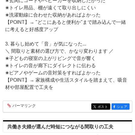
✬玄関にコートやベビーカーを収納したかった
✬トイレ用品、棚が遠くて取り出しにくい
✬洗濯動線に合わせた収納があればよかった
【POINT】→ "どこにあると便利か"まで踏み込んで一緒
に考えると好感度アップ
3. 暮らし始めて「音」が気になった...
＼ 間取りと素材の選び方で、かなり変わります ／
✬子どもの寝室の上がリビングで音が響く
✬トイレの音が廊下にダイレクトに伝わる
✬ピアノやゲームの音対策をすればよかった
【POINT】→ 家族構成や生活スタイルを踏まえて、吸音
材や部屋配置で工夫を
パーマリンク
entry371
ポスト
シェア
entry371
entry371
共働き夫婦が選んだ時短につながる間取りの工夫