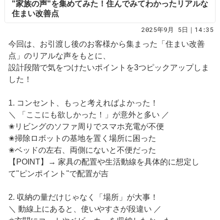
"家族の声"を集めてみた！住んでみてわかったリアルな
住まい改善点
2025年9月 5日｜14:35
今回は、お引渡し後のお客様から集まった「住まい改善
点」のリアルな声をもとに、
設計段階で気をつけたいポイントを3つピックアップしま
した！
1. コンセント、もっと考えればよかった！
＼ 「ここにも欲しかった！」が意外と多い ／
✬リビングのソファ周りでスマホ充電が不便
✬掃除ロボットの基地を置く場所に困った
✬ベッドの左右、両側にないと不便だった
【POINT】→ 家具の配置や生活動線を具体的に想定し
て"ピンポイント"で配置が吉
2. 収納の量だけじゃなく「場所」が大事！
＼ 動線上にあると、使いやすさが段違い ／