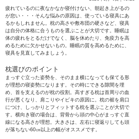
疲れているのに夜なかなか寝付けない、朝起き上がるの
が怠い・・・そんな悩みの原因は、使っている寝具にあ
るかもしれません。枕の高さや敷布団の硬さなど、寝具
は自分の体格に合うものを選ぶことが大切です。睡眠は
体の疲れをとるだけでなく、脳を休めたり、免疫力を高
めるために欠かせないもの。睡眠の質を高めるために、
寝具を見直してみましょう。
枕選びのポイント
まっすぐ立った姿勢を、そのまま横になっても保てる形
が理想の寝姿勢になります。その時にできる隙間を埋
め、首を支えるのが枕の役割。高すぎる枕は首周りの血
行が悪くなり、肩こりやイビキの原因に。枕の裾を肩口
につけ、しっかりとフィットする枕を選ぶことが大切で
す。横向き寝の場合は、背骨から頭の中心がまっすぐ直
線になる高さが理想。大きさは、左右に寝返りしても頭
が落ちない60㎝以上の幅がオススメです。