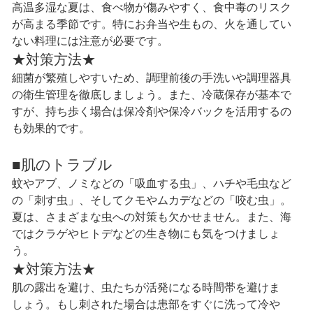
高温多湿な夏は、食べ物が傷みやすく、食中毒のリスク
が高まる季節です。特にお弁当や生もの、火を通してい
ない料理には注意が必要です。
★対策方法★
細菌が繁殖しやすいため、調理前後の手洗いや調理器具
の衛生管理を徹底しましょう。また、冷蔵保存が基本で
すが、持ち歩く場合は保冷剤や保冷バックを活用するの
も効果的です。
■肌のトラブル
蚊やアブ、ノミなどの「吸血する虫」、ハチや毛虫など
の「刺す虫」、そしてクモやムカデなどの「咬む虫」。
夏は、さまざまな虫への対策も欠かせません。また、海
ではクラゲやヒトデなどの生き物にも気をつけましょ
う。
★対策方法★
肌の露出を避け、虫たちが活発になる時間帯を避けま
しょう。もし刺された場合は患部をすぐに洗って冷や