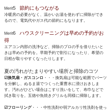
5
節約にもつながる
Merit
冷暖房の必要がなく、温かいお湯を使わずに掃除ができ
るので、電気代やガス代の節約にもなります。
6
ハウスクリーニングは早めの予約がお
Merit
得
エアコン内部の洗浄など、掃除のプロの手を借りたいと
きは早めの予約を。早期予約で割引になったり、希望の
日程が取りやすくなったりします。
夏の汚れがたまりやすい場所と掃除のコツ
☑換気扇・ガスコンロ
・・・換気扇は可能な範囲でパーツ
を分解し、ぬるま湯でつくった重曹水に浸けおきしま
す。汚れがひどい場合はこすり洗いをして、布巾などで
拭き取りを。五徳や魚焼きグリルも同様に掃除します。
☑フローリング
・・・中性洗剤や弱アルカリ性洗剤を使っ