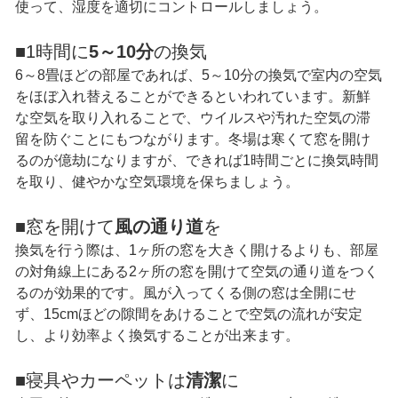
使って、湿度を適切にコントロールしましょう。
■1時間に
5～10分
の換気
6～8畳ほどの部屋であれば、5～10分の換気で室内の空気
をほぼ入れ替えることができるといわれています。新鮮
な空気を取り入れることで、ウイルスや汚れた空気の滞
留を防ぐことにもつながります。冬場は寒くて窓を開け
るのが億劫になりますが、できれば1時間ごとに換気時間
を取り、健やかな空気環境を保ちましょう。
■窓を開けて
風の通り道
を
換気を行う際は、1ヶ所の窓を大きく開けるよりも、部屋
の対角線上にある2ヶ所の窓を開けて空気の通り道をつく
るのが効果的です。風が入ってくる側の窓は全開にせ
ず、15cmほどの隙間をあけることで空気の流れが安定
し、より効率よく換気することが出来ます。
■寝具やカーペットは
清潔
に