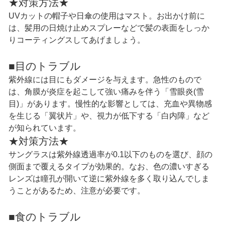
★対策方法★
UVカットの帽子や日傘の使用はマスト。お出かけ前に
は、髪用の日焼け止めスプレーなどで髪の表面をしっか
りコーティングスしてあげましょう。
■目のトラブル
紫外線には目にもダメージを与えます。急性のもので
は、角膜が炎症を起こして強い痛みを伴う「雪眼炎(雪
目)」があります。慢性的な影響としては、充血や異物感
を生じる「翼状片」や、視力が低下する「白内障」など
が知られています。
★対策方法★
サングラスは紫外線透過率が0.1以下のものを選び、顔の
側面まで覆えるタイプが効果的。なお、色の濃いすぎる
レンズは瞳孔が開いて逆に紫外線を多く取り込んでしま
うことがあるため、注意が必要です。
■食のトラブル