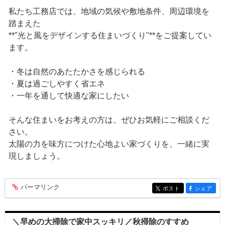
私たち工務店では、地域の気候や敷地条件、周辺環境を
踏まえた
**"光と風をデザインする住まいづくり"**をご提案してい
ます。
・冬は自然のあたたかさを感じられる
・夏は過ごしやすく省エネ
・一年を通して快適な家にしたい
そんな住まいをお考えの方は、ぜひお気軽にご相談くだ
さい。
太陽の力を味方につけた心地よい家づくりを、一緒に実
現しましょう。
パーマリンク
entry374
ポスト
シェア
entry374
entry374
＼早めの大掃除で家中スッキリ／秋掃除のすすめ