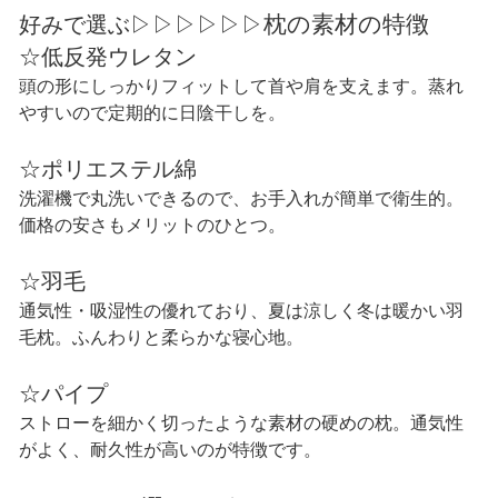
枕の素材の特徴
好みで選ぶ▷▷▷▷▷▷
☆低反発ウレタン
頭の形にしっかりフィットして首や肩を支えます。蒸れ
やすいので定期的に日陰干しを。
☆ポリエステル綿
洗濯機で丸洗いできるので、お手入れが簡単で衛生的。
価格の安さもメリットのひとつ。
☆羽毛
通気性・吸湿性の優れており、夏は涼しく冬は暖かい羽
毛枕。ふんわりと柔らかな寝心地。
☆パイプ
ストローを細かく切ったような素材の硬めの枕。通気性
がよく、耐久性が高いのが特徴です。