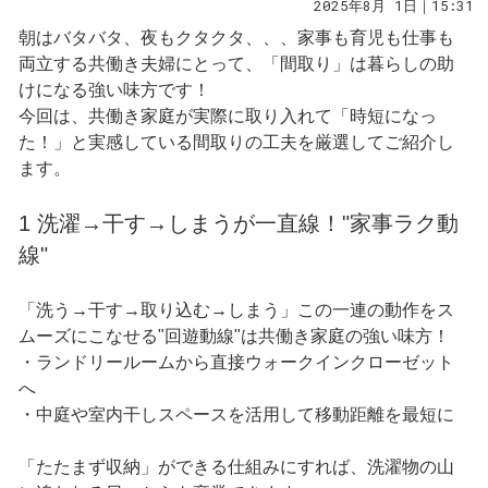
2025年8月 1日｜15:31
朝はバタバタ、夜もクタクタ、、、家事も育児も仕事も
両立する共働き夫婦にとって、「間取り」は暮らしの助
けになる強い味方です！
今回は、共働き家庭が実際に取り入れて「時短になっ
た！」と実感している間取りの工夫を厳選してご紹介し
ます。
1 洗濯→干す→しまうが一直線！"家事ラク動
線"
「洗う→干す→取り込む→しまう」この一連の動作をス
ムーズにこなせる"回遊動線"は共働き家庭の強い味方！
・ランドリールームから直接ウォークインクローゼット
へ
・中庭や室内干しスペースを活用して移動距離を最短に
「たたまず収納」ができる仕組みにすれば、洗濯物の山